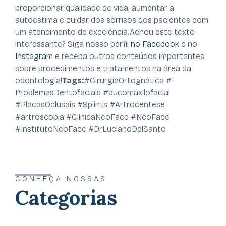
proporcionar qualidade de vida, aumentar a
autoestima e cuidar dos sorrisos dos pacientes com
um atendimento de excelência.
Achou este texto
interessante? Siga nosso perfil
no Facebook
e no
Instagram
e receba outros conteúdos importantes
sobre procedimentos e tratamentos na área da
odontologia!
Tags:
#CirurgiaOrtognática #
ProblemasDentofaciais #bucomaxilofacial
#PlacasOclusais #Splints #Artrocentese
#artroscopia #ClínicaNeoFace #NeoFace
#InstitutoNeoFace #DrLucianoDelSanto
CONHEÇA NOSSAS
Categorias