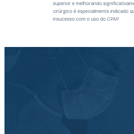
superior e melhorando significativa
cirúrgico é especialmente indicado
insucesso com o uso do CPAP.