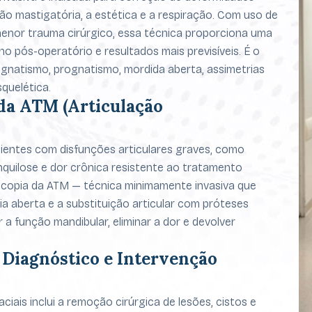
ção mastigatória, a estética e a respiração. Com uso de
menor trauma cirúrgico, essa técnica proporciona uma
o pós-operatório e resultados mais previsíveis. É o
ognatismo, prognatismo, mordida aberta, assimetrias
quelética.
da ATM (Articulação
cientes com disfunções articulares graves, como
quilose e dor crônica resistente ao tratamento
oscopia da ATM — técnica minimamente invasiva que
ia aberta e a substituição articular com próteses
r a função mandibular, eliminar a dor e devolver
: Diagnóstico e Intervenção
iais inclui a remoção cirúrgica de lesões, cistos e