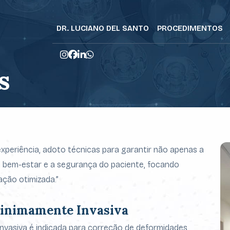
DR. LUCIANO DEL SANTO
PROCEDIMENTOS
s
xperiência, adoto técnicas para garantir não apenas a
o bem-estar e a segurança do paciente, focando
ação otimizada.”
Minimamente Invasiva
invasiva é indicada para correção de deformidades