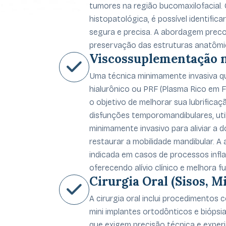
tumores na região bucomaxilofacial.
histopatológica, é possível identific
segura e precisa. A abordagem precoc
preservação das estruturas anatômi
Viscossuplementação 
Uma técnica minimamente invasiva q
hialurônico ou PRF (Plasma Rico em F
o objetivo de melhorar sua lubrifica
disfunções temporomandibulares, ut
minimamente invasivo para aliviar a do
restaurar a mobilidade mandibular. A 
indicada em casos de processos infl
oferecendo alívio clínico e melhora 
Cirurgia Oral (Sisos, M
A cirurgia oral inclui procedimentos
mini implantes ortodônticos e biópsi
que exigem precisão técnica e experi