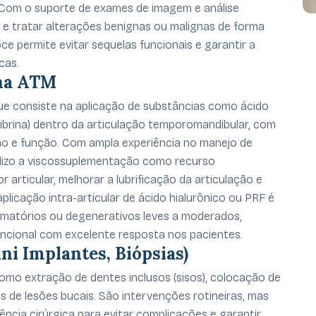
 Com o suporte de exames de imagem e análise
ar e tratar alterações benignas ou malignas de forma
e permite evitar sequelas funcionais e garantir a
cas.
na ATM
ue consiste na aplicação de substâncias como ácido
ibrina) dentro da articulação temporomandibular, com
ção e função. Com ampla experiência no manejo de
ilizo a viscossuplementação como recurso
r articular, melhorar a lubrificação da articulação e
aplicação intra-articular de ácido hialurônico ou PRF é
amatórios ou degenerativos leves a moderados,
funcional com excelente resposta nos pacientes.
ini Implantes, Biópsias)
 como extração de dentes inclusos (sisos), colocação de
as de lesões bucais. São intervenções rotineiras, mas
ência cirúrgica para evitar complicações e garantir