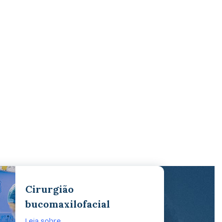
Cirurgião
bucomaxilofacial
Leia sobre