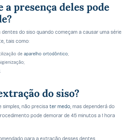
e a presença deles pode
de?
s dentes do siso quando começam a causar uma série
e, tais como:
tilização de
aparelho ortodôntico
;
igienização;
;
extração do siso?
e simples, não precisa
ter medo
, mas dependerá do
procedimento pode demorar de 45 minutos a 1 hora
ecomendado para a extração desses dentes,