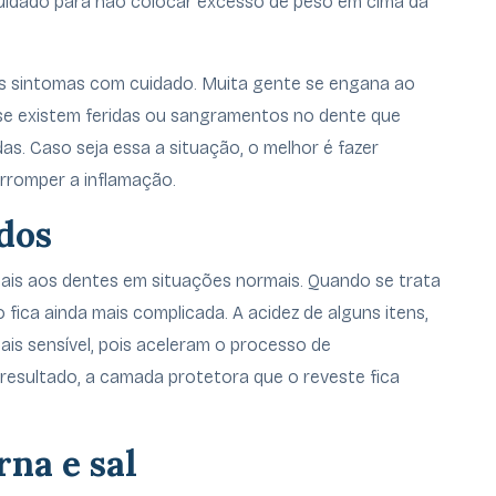
cuidado para não colocar excesso de peso em cima da
os sintomas com cuidado. Muita gente se engana ao
ue se existem feridas ou sangramentos no dente que
s. Caso seja essa a situação, o melhor é fazer
erromper a inflamação.
idos
iais aos dentes em situações normais. Quando se trata
o fica ainda mais complicada. A acidez de alguns itens,
ais sensível, pois aceleram o processo de
resultado, a camada protetora que o reveste fica
na e sal