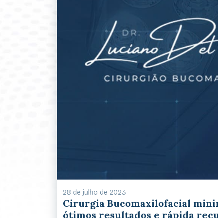
28 de julho de 2023
Cirurgia Bucomaxilofacial min
ótimos resultados e rápida rec