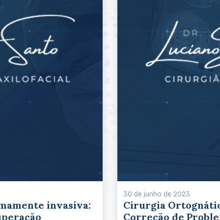
30 de junho de 2023
imamente invasiva:
Cirurgia Ortognáti
uperação
Correção de Proble