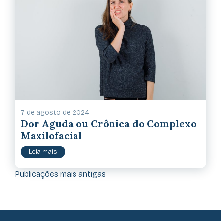
7 de agosto de 2024
Dor Aguda ou Crônica do Complexo
Maxilofacial
Leia mais
Navegação por posts
Publicações mais antigas