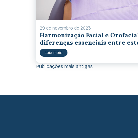
29 de novembro de 2023
Harmonização Facial e Orofacia
diferenças essenciais entre est
Leia mais
Navegação por posts
Publicações mais antigas